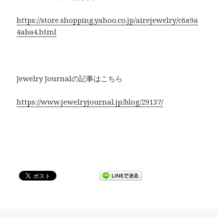
https://store.shopping.yahoo.co.jp/airejewelry/c6a9a
4aba4.html
Jewelry Journalの記事はこちら
https://www.jewelryjournal.jp/blog/29137/