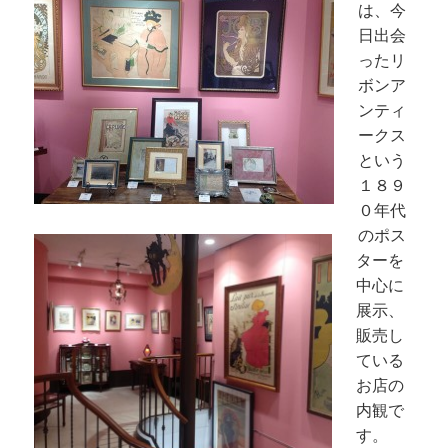
は、今
日出会
ったリ
ボンア
ンティ
ークス
という
１８９
０年代
のポス
ターを
中心に
展示、
販売し
ている
お店の
内観で
す。