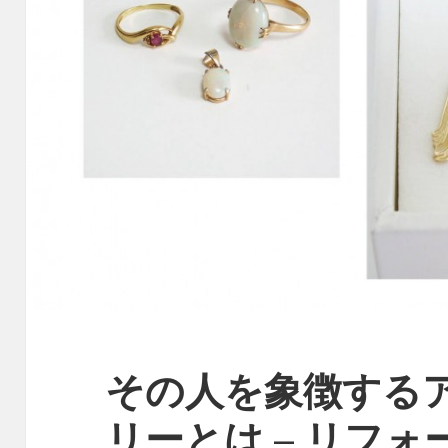
その人を象徴する
リーとは – リフォー