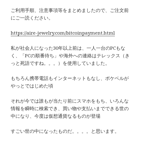
ご利用手順、注意事項等をまとめましたので、ご注文前
にご一読ください。
https://aire-jewelry.com/bitcoinpayment.html
私が社会人になった
30
年以上前は、一人一台の
PC
もな
く、「
PC
の順番待ち」や海外への連絡はテレックス（き
っと死語ですね。。。）を使用していました。
もちろん携帯電話もインターネットもなし、ポケベルが
やっとではじめた頃
それが今では誰もが当たり前にスマホをもち、いろんな
情報を瞬時に検索でき、買い物や支払いまでできる世の
中になり、今度は仮想通貨なるものが登場
すごい世の中になったものだ。。。。と思います。