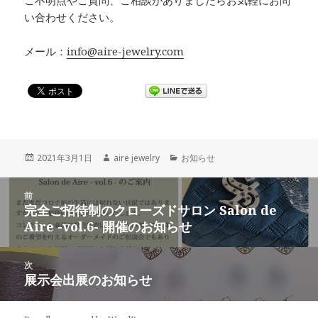
い合わせください。
メール：
info@aire-jewelry.com
投
2021年3月1日
作
aire jewelry
カ
お知らせ
稿
成
テ
日:
者
ゴ
投
前
リ
稿
完全ご招待制のクローズドサロン Salon de
ー
前
ナ
Aire -vol.6- 開催のお知らせ
の
ビ
投
ゲ
稿:
次
ー
展示会出展のお知らせ
次
シ
の
ョ
投