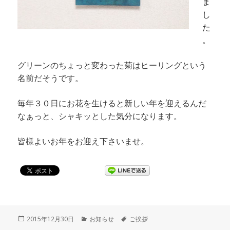
ま
し
た
。
グリーンのちょっと変わった菊はヒーリングという
名前だそうです。
毎年３０日にお花を生けると新しい年を迎えるんだ
なぁっと、シャキッとした気分になります。
皆様よいお年をお迎え下さいませ。
投
2015年12月30日
カ
お知らせ
タ
ご挨拶
稿
テ
グ