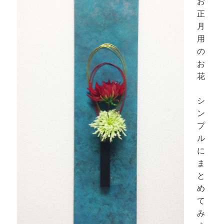
お
正
月
用
の
お
花
シ
ン
プ
ル
に
ま
と
め
て
み