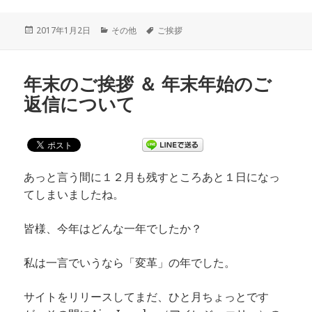
投
2017年1月2日
カ
その他
タ
ご挨拶
稿
テ
グ
日:
ゴ
リ
年末のご挨拶 ＆ 年末年始のご
ー
返信について
あっと言う間に１２月も残すところあと１日になっ
てしまいましたね。
皆様、今年はどんな一年でしたか？
私は一言でいうなら「変革」の年でした。
サイトをリリースしてまだ、ひと月ちょっとです