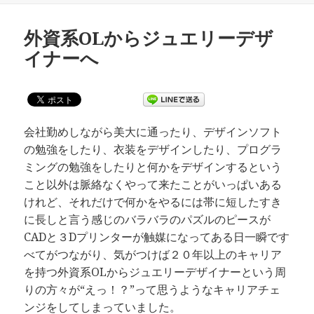
日:
ゴ
リ
外資系OLからジュエリーデザ
ー
イナーへ
会社勤めしながら美大に通ったり、デザインソフト
の勉強をしたり、衣装をデザインしたり、プログラ
ミングの勉強をしたりと何かをデザインするという
こと以外は脈絡なくやって来たことがいっぱいある
けれど、それだけで何かをやるには帯に短したすき
に長しと言う感じのバラバラのパズルのピースが
CADと３Dプリンターが触媒になってある日一瞬です
べてがつながり、気がつけば２０年以上のキャリア
を持つ外資系OLからジュエリーデザイナーという周
りの方々が“えっ！？”って思うようなキャリアチェ
ンジをしてしまっていました。