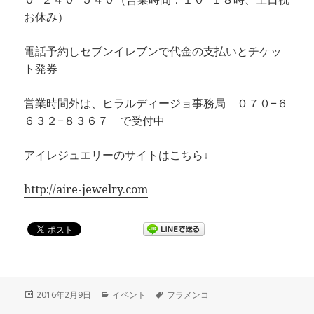
お休み）
電話予約しセブンイレブンで代金の支払いとチケッ
ト発券
営業時間外は、ヒラルディージョ事務局 ０７０−６
６３２−８３６７ で受付中
アイレジュエリーのサイトはこちら↓
http://aire-jewelry.com
投
2016年2月9日
カ
イベント
タ
フラメンコ
稿
テ
グ